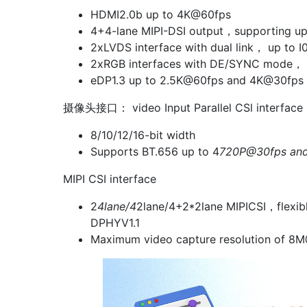
HDMI2.0b up to 4K@60fps
4+4-lane MIPI-DSI output，supporting u
2xLVDS interface with dual link， up to
2xRGB interfaces with DE/SYNC mode，
eDP1.3 up to 2.5K@60fps and 4K@30fps
摄像头接口： video Input Parallel CSl interface
8/10/12/16-bit width
Supports BT.656 up to 4
720P@30fps and 
MIPI CSI interface
2
4lane/4
2lane/4+2*2lane MIPICSI，flexibl
DPHYV1.1
Maximum video capture resolution of 8