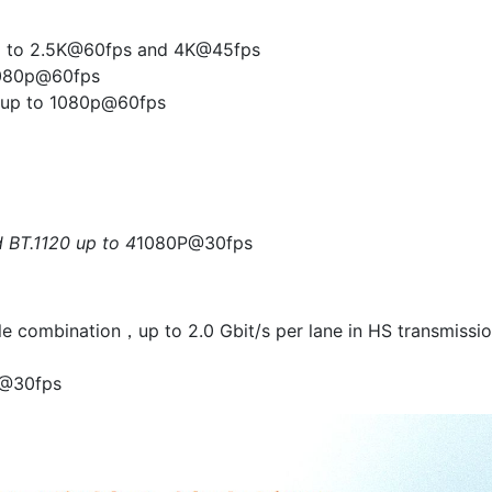
p to 2.5K@60fps and 4K@45fps
 I080p@60fps
 up to 1080p@60fps
BT.1120 up to 4
1080P@30fps
e combination，up to 2.0 Gbit/s per lane in HS transmissi
M@30fps